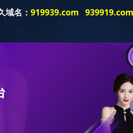
党建工作
纪检监察
人力资源