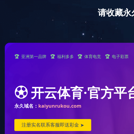
九游体育（中
关于国控
新闻中心
国）