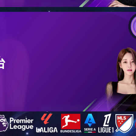
详细内容
国投纪委、避暑山庄博物院纪委开展办案
发布时间：2023-07-06
组到市国投纪委，针对近期办案安全工作开展情况，
叉检查及座谈交流。
安全相关会议记录、学习笔记，组织市国投纪委进