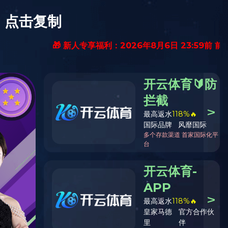
公司运营
政策法规
企业文化