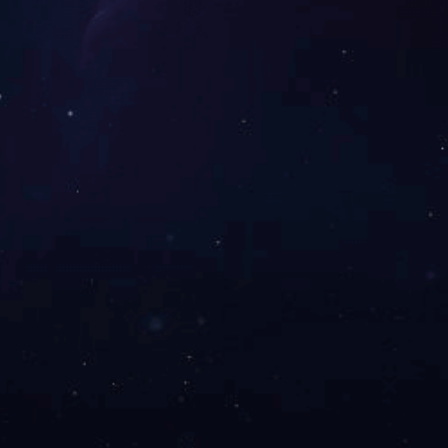
九游体育（中国）纪委与市国投纪委、避暑山庄博
企相关违纪典型案例及办案经验，举一反三，切实
焦主责主业 提升发展能级 奋力开创高新区高质量发展新局面（转载：承德
见行动”主题大讨论活动动员部署会议
公司
承德住建建设管理有限公司
承德市铁路建设投资有
承德热力集团有限责任公司
承德高新区新东开发中心
承德矿业集团有限责任公司
承德机场开发建设有限责任
CopyRight(c)2019 九游体育·app官网九游体育（中国） All Right Reserved
冀ICP备19019155号