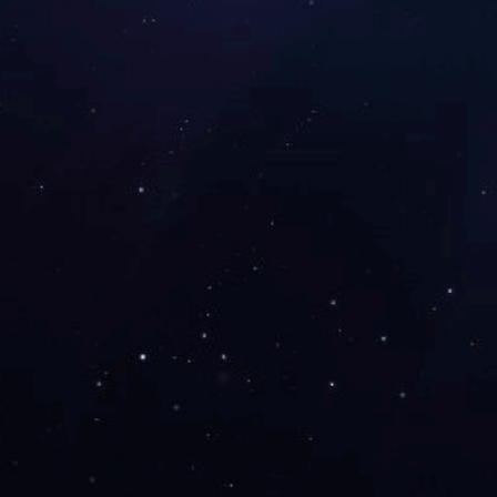
时代新征程上彰显新担当、展现新作为
上一篇：
生命重于泰山 安全高于一切—九游体育（
下一篇：
九游体育（中国）党委书记、董事长赴平泉
一级子公司
承德市国有投资集团有限责任
承德水务集团有限公司
二级子公司
承德交通集团有限公司
milan米兰电子(中国)官方网站
|
九游·体育
|
kaiyun
|
九游（9game.co
app体育直播在线观看_米兰(中国)
|