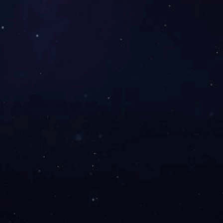
。
中国）组织开展安全培训暨安全警示教育大会
市、围场县慰问驻村帮扶工作队员
公司
承德住建建设管理有限公司
承德市铁路建设投资有
承德热力集团有限责任公司
承德高新区新东开发中心
承德矿业集团有限责任公司
承德机场开发建设有限责任
CopyRight(c)2019 九游体育·app官网九游体育（中国） All Right Reserved
冀ICP备19019155号
m）体育·竞技游戏第一门户网站
|
安博站官网登录入口_安博(中国)
|
乐鱼（中