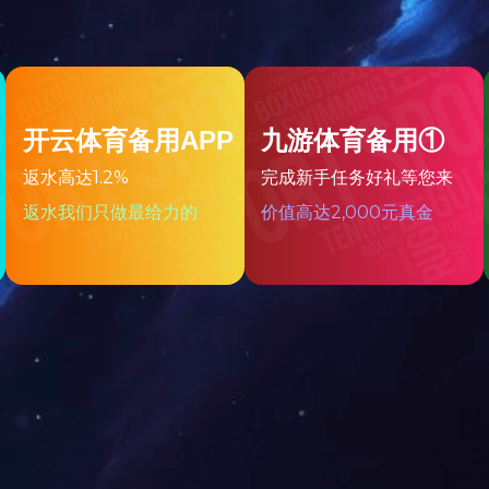
由承德市纪委监委与承德广播电视台联合摄制的电视
欲熏心、恣意妄为、徇私枉法的堕落过程，反映了
放了反腐败斗争一刻不停、永远在路上的强烈信号
全面从严治党和党风廉政建设工作会议精神，要求
”“松劲”思想，自觉做到慎独慎微，严守法纪红线，