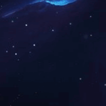
第五章 要求
第十六条 集团公司党委班子成员
心谈话，带头查摆问题，带头开展批评
率。谈心谈话情况每年应在集团领导班
第十七条 主谈者在谈话前要做好
心谈话，尤其是对群众反映较多的党员
瞒说明自己的问题对反馈和指出的问题
第十八条 谈心谈话要“见人见事见
方。
第十九条 谈话中要深入沟通交流
阂，增进相互相的理解和感情
第二十条 谈心谈话时，要注重了
心关爱。
第二十一条 谈心谈话开展情况纳