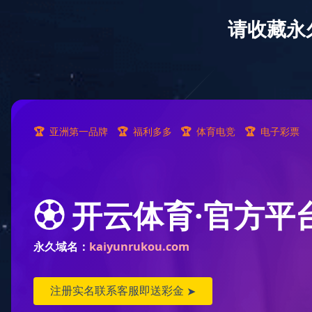
九游体育（中
关于国控
新闻中心
国）