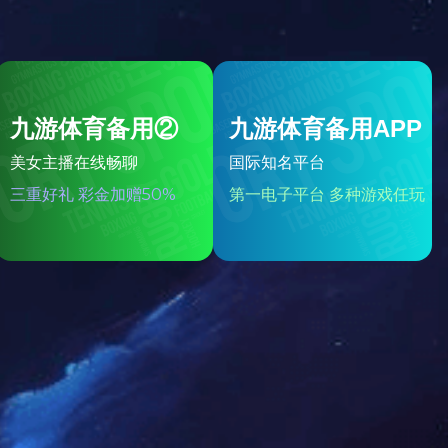
成员与分管部室负责人、子公司领导班子
对象提出的批评意见，保持有则改之、无
心置腹，虚心接受对方对自己提出的意见
、说真话、反映真实情况、暴露真实思
当面，在原则问题上亮明态度，不姑息迁
恶语中伤，不借机攻击和诬陷他人。
干劲、谈出进步。
关人员透露。