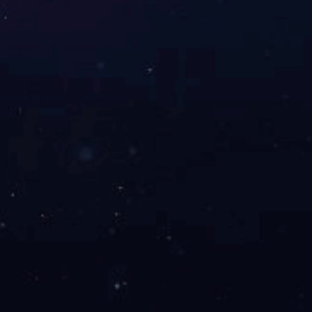
措施，予以严肃处理，确保谈心谈话活动长期、有
委办公室负责解释，本制度与上级文件有抵触时，按
行。
部换届选举制度
评议党员制度
公司
承德住建建设管理有限公司
承德市铁路建设投资有
承德热力集团有限责任公司
承德高新区新东开发中心
承德矿业集团有限责任公司
承德机场开发建设有限责任
CopyRight(c)2019 九游体育·app官网九游体育（中国） All Right Reserved
冀ICP备19019155号