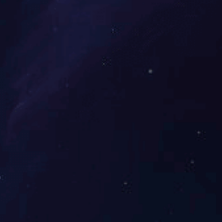
和下属党支部书记要重视党员、干部谈心谈话工作，
与自我批评，带头吐真情、讲实话，带头落实整改
子民主生活会和党支部组织生活会上通报。
充分准备，坚持因人而异、因势利导，根据党员、干
，要出于公心、严肃认真的指出问题。谈话对象要
要正确对待，诚恳接受批评意见。
思想”，不以一般性沟通代替谈心谈话、不以谈具体
，尤其是对存在的意见分歧和思想疙瘩，要深入交换
解对方思想、工作、作风、生活等各方面情况，对发
入集团公司党委、党支部工作目标考核，对工作被动