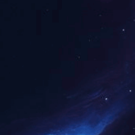
第三章 方式
第九条 谈话通常以个别谈话为主，
第十条 对涉及共性的谈话问题，可
第十一条 对因公出差一时不能回
见。
第四章 时机
第十二条 集团公司党委班子成员
成员间，每年至少谈心谈话2次，党支
第十三条 集团公司党委班子成员
心谈话一般在组织生活会、党员党性定
第十四条 坚持日常交流谈心谈话
况，掌握思想动态，听取意见建议。
第十五条 出现下列情况时，应对其
和意见分歧时，考察干部或民主评议领