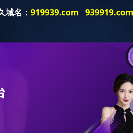
党建工作
纪检监察
人力资源