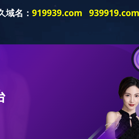
党建工作
纪检监察
人力资源