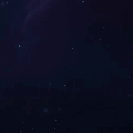
学习教育工作，分管领导要以上率下，以良好的工
中心工作做好有机融合，把开展党纪学习教育同落
题教育长期长效成果结合起来，使党纪学习教育每项
展新局面提供坚强保障。
严治党暨 党风廉政建设工作会议
牢廉洁自律防线
公司
承德住建建设管理有限公司
承德市铁路建设投资有
承德热力集团有限责任公司
承德高新区新东开发中心
承德矿业集团有限责任公司
承德机场开发建设有限责任