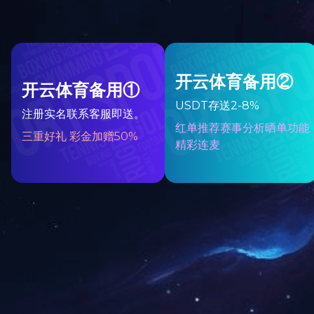
商黎光严重违纪违法问题及原因剖析》
集团公司党委书记、董事长传达了
育工作提出了四点要求：一是要高度重
学习教育的目标要求。三是要全面落实