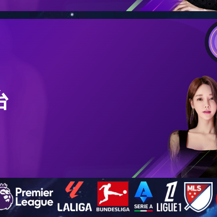
详细内容
醒 弘扬清风正气 --市九游体育（中国
开党纪学习警示教育会议。集团公司党委书记、董事
国）领导班子成员、全体党员参加会议。
了专题片《强化正风肃纪》，集团公司党委委员、