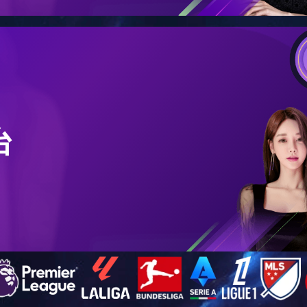
2025-03-24
2025-03-24
2025-03-24
培训
2025-03-24
新生态，护航企业与个人权益
2025-03-24
德国控平泉100MW风电项目推进会议
2025-03-21
处理规则
2025-03-21
2025-03-21