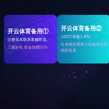
以考促行夯基础，踔厉奋发创实绩-----九游体育（
人力资源部着力做好人事档案收集整理工作
内控审计要点—施工合同的审计
国务院关于加强审计工作的意见
九游体育（中国）党委书记、董事长赴平泉市 就平
“一呼即应”大事小情“一办到底 ”
认真梳理 全面盘点 扎实做好经营业绩考核相关工作
传达集团目标，凝聚工作共识 为集团发展护航
承德市国越房地产开发有限公司荣获承德市双桥区202
国瑞置业公司春节前开展资产看护点安全排查工作
产发集团参加公司年会乐队表演圆满成功
国控创业公司参加集团年会舞蹈表演圆满成功
承德市建设投资有限责任公司开展资产安全生产巡查
税收名词：铁路电子客票
《增值税法》与暂行条例存在的不同
国控创业发展公司组织读懂财务报表培训